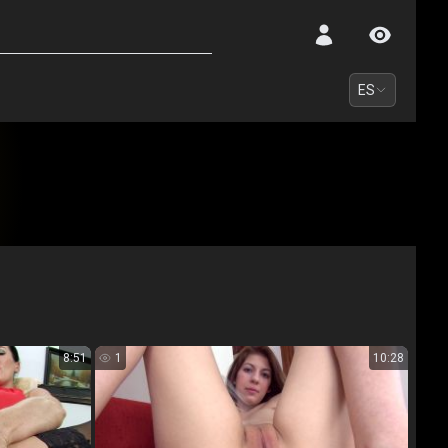
ES
8:51
1
10:28