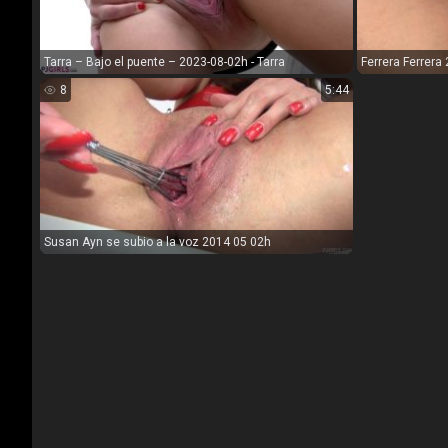
Tarra – Bajo el puente – 2023-08-02h - Tarra
Ferrera Ferrera
8
5:44
Susan Ayn se subio a la voz 2014 05 02h